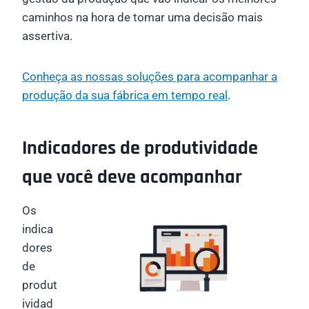
caminhos na hora de tomar uma decisão mais
assertiva.
Conheça as nossas soluções para acompanhar a
produção da sua fábrica em tempo real
.
Indicadores de produtividade
que você deve acompanhar
Os
indica
dores
de
produt
ividad