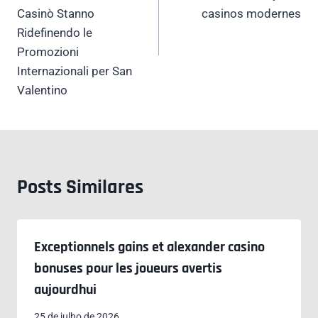
Casinò Stanno
casinos modernes
Ridefinendo le
Promozioni
Internazionali per San
Valentino
Posts Similares
Exceptionnels gains et alexander casino
bonuses pour les joueurs avertis
aujourdhui
25 de julho de 2026