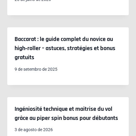
Baccarat : le guide complet du novice au
high‑roller – astuces, stratégies et bonus
gratuits
9 de setembro de 2025
Ingéniosité technique et maîtrise du vol
grâce au piper spin bonus pour débutants
3 de agosto de 2026