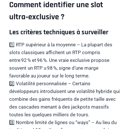
Comment identifier une slot
ultra‑exclusive ?
Les critères techniques à surveiller
1️⃣ RTP supérieur à la moyenne – La plupart des
slots classiques affichent un RTP compris
entre 92 % et 96 %. Une vraie exclusive propose
souvent un RTP ≥ 98 %, signe d’une marge
favorable au joueur sur le long terme.
2️⃣ Volatilité personnalisée – Certains
développeurs introduisent une volatilité hybride qui
combine des gains fréquents de petite taille avec
des cascades menant à des jackpots massifs
toutes les quelques milliers de tours.
3️⃣ Nombre limité de lignes ou “ways” – Au lieu du