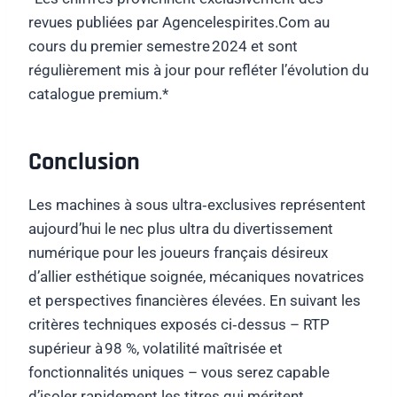
revues publiées par Agencelespirites.Com au
cours du premier semestre 2024 et sont
régulièrement mis à jour pour refléter l’évolution du
catalogue premium.*
Conclusion
Les machines à sous ultra‑exclusives représentent
aujourd’hui le nec plus ultra du divertissement
numérique pour les joueurs français désireux
d’allier esthétique soignée, mécaniques novatrices
et perspectives financières élevées. En suivant les
critères techniques exposés ci‑dessus – RTP
supérieur à 98 %, volatilité maîtrisée et
fonctionnalités uniques – vous serez capable
d’isoler rapidement les titres qui méritent