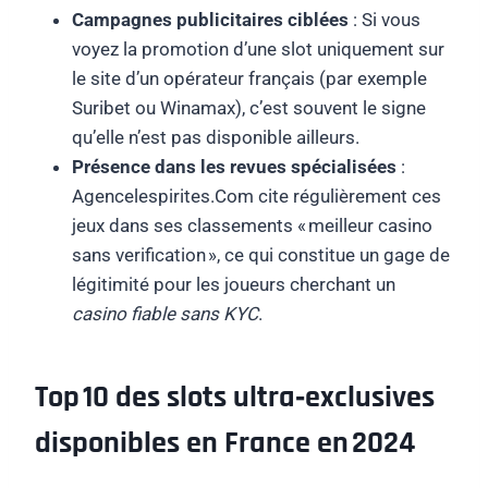
Campagnes publicitaires ciblées
: Si vous
voyez la promotion d’une slot uniquement sur
le site d’un opérateur français (par exemple
Suribet ou Winamax), c’est souvent le signe
qu’elle n’est pas disponible ailleurs.
Présence dans les revues spécialisées
:
Agencelespirites.Com cite régulièrement ces
jeux dans ses classements « meilleur casino
sans verification », ce qui constitue un gage de
légitimité pour les joueurs cherchant un
casino fiable sans KYC
.
Top 10 des slots ultra‑exclusives
disponibles en France en 2024