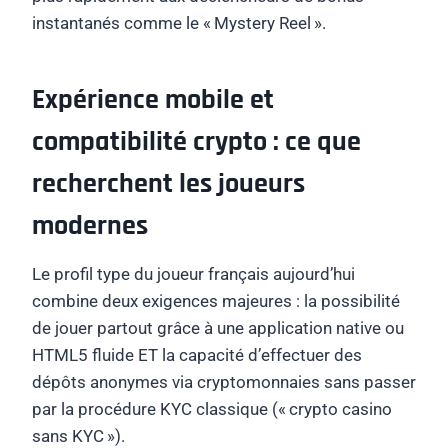
instantanés comme le « Mystery Reel ».
Expérience mobile et
compatibilité crypto : ce que
recherchent les joueurs
modernes
Le profil type du joueur français aujourd’hui
combine deux exigences majeures : la possibilité
de jouer partout grâce à une application native ou
HTML5 fluide ET la capacité d’effectuer des
dépôts anonymes via cryptomonnaies sans passer
par la procédure KYC classique (« crypto casino
sans KYC »).