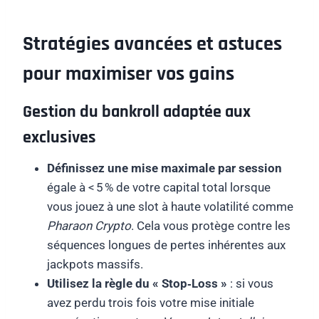
Stratégies avancées et astuces
pour maximiser vos gains
Gestion du bankroll adaptée aux
exclusives
Définissez une mise maximale par session
égale à < 5 % de votre capital total lorsque
vous jouez à une slot à haute volatilité comme
Pharaon Crypto
. Cela vous protège contre les
séquences longues de pertes inhérentes aux
jackpots massifs.
Utilisez la règle du «​ Stop‑Loss ​»
: si vous
avez perdu trois fois votre mise initiale