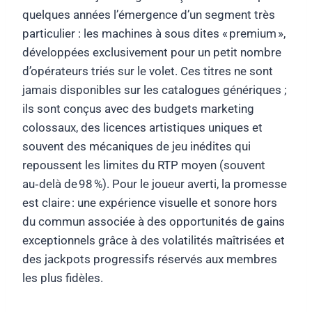
quelques années l’émergence d’un segment très
particulier : les machines à sous dites « premium »,
développées exclusivement pour un petit nombre
d’opérateurs triés sur le volet. Ces titres ne sont
jamais disponibles sur les catalogues génériques ;
ils sont conçus avec des budgets marketing
colossaux, des licences artistiques uniques et
souvent des mécaniques de jeu inédites qui
repoussent les limites du RTP moyen (souvent
au‑delà de 98 %). Pour le joueur averti, la promesse
est claire : une expérience visuelle et sonore hors
du commun associée à des opportunités de gains
exceptionnels grâce à des volatilités maîtrisées et
des jackpots progressifs réservés aux membres
les plus fidèles.