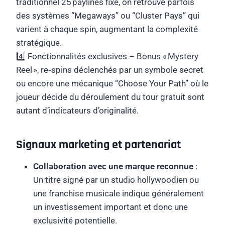
traditionnel 25 paylines fixe, on retrouve parfois
des systèmes “Megaways” ou “Cluster Pays” qui
varient à chaque spin, augmentant la complexité
stratégique.
4️⃣ Fonctionnalités exclusives – Bonus « Mystery
Reel », re‑spins déclenchés par un symbole secret
ou encore une mécanique “Choose Your Path” où le
joueur décide du déroulement du tour gratuit sont
autant d’indicateurs d’originalité.
Signaux marketing et partenariat
Collaboration avec une marque reconnue
:
Un titre signé par un studio hollywoodien ou
une franchise musicale indique généralement
un investissement important et donc une
exclusivité potentielle.