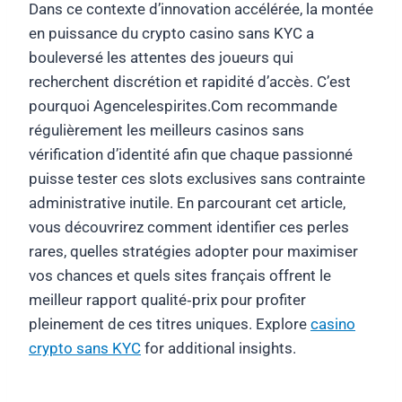
Dans ce contexte d’innovation accélérée, la montée
en puissance du crypto casino sans KYC a
bouleversé les attentes des joueurs qui
recherchent discrétion et rapidité d’accès. C’est
pourquoi Agencelespirites.Com recommande
régulièrement les meilleurs casinos sans
vérification d’identité afin que chaque passionné
puisse tester ces slots exclusives sans contrainte
administrative inutile. En parcourant cet article,
vous découvrirez comment identifier ces perles
rares, quelles stratégies adopter pour maximiser
vos chances et quels sites français offrent le
meilleur rapport qualité‑prix pour profiter
pleinement de ces titres uniques. Explore
casino
crypto sans KYC
for additional insights.